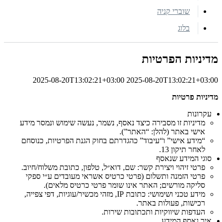
שוברי קניה
בלוג
מדיניות הפרטיות
2025-08-20T13:02:21+03:00
2025-08-20T13:02:21+03:00
מדיניות פרטיות
עקרונות
מדיניות זו מסבירה כיצד נאסף, נשמר, נעשה שימוש ונמסר מידע
אישי באתר (להלן: “האתר”).
“מידע אישי” ו“עיבוד” כהגדרתם בחוק הגנת הפרטיות, כנוסחם
לאחר תיקון 13.
סוגי המידע שנאסף
פרטי זיהוי ויצירת קשר: שם, דוא״ל, טלפון, כתובת משלוח/חיוב.
פרטי הזמנה ותשלום (פרטי כרטיס אשראי מעובדים ע״י ספקי
סליקה מורשים; האתר אינו שומר פרטי כרטיס מלאים).
מידע טכני ושימושי: כתובת IP, מזהי מכשיר/עוגיות, דפי צפייה,
רכישות, פעולות באתר.
העדפות שיווקיות ותכתובות שירות.
איך נאסף המידע