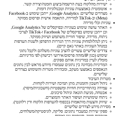
ישירות מהלקוח בעת הרשמה/ביצוע הזמנה/יצירת קשר.
אוטומטית באמצעות עוגיות וטכנולוגיות דומות.
מצדדים שלישיים: Google Analytics; ייתכן שימוש ב‑Facebook
(Meta) וב‑TikTok למדידה, התאמה אישית ופרסום ממוקד.
עוגיות וכלי מדידה
האתר עושה שימוש בעוגיות ובפיקסלים של Google Analytics,
וכן ייתכן שימוש בפיקסלים של Facebook ו‑TikTok לצרכי
ניתוח, מדידה, שיפור חוויית משתמש ושיווק ממוקד.
ניתן לנהל/למחוק עוגיות דרך הגדרות הדפדפן ולשנות העדפות
במנהל העוגיות באתר (אם קיים).
צדדים שלישיים עשויים להציב עוגיות משלהם ולקבל נתוני
שימוש (כגון IP/מזהה פרסום/אירועי רכישה) לפי מדיניותם.
מומלץ לעיין במדיניות אותם ספקים.
המדיניות מבחינה בין נתונים שנמסרו מיודע מראש לבין נתונים
הנאספים באמצעי מעקב, ומבהירה מטרות והשימוש בצדדים
שלישיים.
מטרות העיבוד
ניהול חשבון והזמנות; מתן תמיכה ושירות לקוחות.
עמידה בהתחייבויות חוזיות ומשפטיות (חשבוניות/מיסוי).
אבטחה, מניעת הונאה וניהול סיכונים.
ניתוח שימושיות ושיפור האתר והמוצרים.
שיווק והצעות מותאמות (בכפוף להעדפות הלקוח ודין רלוונטי).
מסירת מידע לצדדים שלישיים
ספקי שירות כמעבדי נתונים: סליקה, לוגיסטיקה/משלוחים,
מערכות דיוור, תשתיות ענן ואירוח.