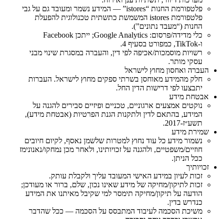
פלטפורמת החנות “istores” — המידע נשמר ומעובד גם על גבי
פלטפורמת istores המשמשת כתשתית טכנולוגית להפעלת
החנות (“מעבד נתונים”).
כלי מדידה/פרסום: Google Analytics; ייתכן Facebook
ו‑TikTok, כמפורט בסעיף 4.
רשויות מוסמכות/אכיפה לפי דין, והעברה במסגרת שינוי מבני
עסקי מותר.
העברה ואחסון מחוץ לישראל
חלק מהמידע מאוחסן בשרתי ספקים מחוץ לישראל. העברות
יתבצעו לפי דרישות הדין החל.
אבטחת מידע
נוקטים אמצעים ארגוניים, טכניים ופיזיים סבירים להגנה על
המידע, בהתאם לדין ולתקנות הגנת הפרטיות (אבטחת מידע),
תשע״ז‑2017.
שמירת מידע
נשמור מידע כל עוד נחוץ למטרות שלשמן נאסף, לקיום חיובים
חוזיים/משפטיים, ולהגנה על זכויותינו, ולאחר מכן נמחקו/נאנונימז
ככל הניתן.
זכויותיך
זכות לעיון במידע האישי המעובד עליך ולקבלת עותק.
זכות לתיקון/מחיקה של מידע שאינו נכון, שלם, ברור או מעודכן;
הודעה על תיקון/מחיקה תימסר למי שקיבל מאיתנו את המידע
כנדרש בדין.
משיכת הסכמה לעיבוד המתבסס על הסכמה — ככל שהדבר