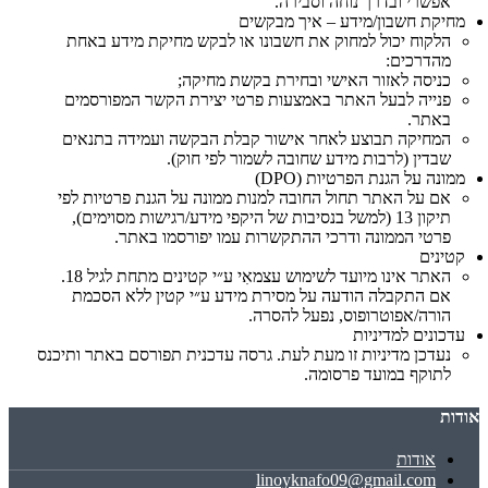
אפשרי ובדרך נוחה וסבירה.
מחיקת חשבון/מידע – איך מבקשים
הלקוח יכול למחוק את חשבונו או לבקש מחיקת מידע באחת
מהדרכים:
כניסה לאזור האישי ובחירת בקשת מחיקה;
פנייה לבעל האתר באמצעות פרטי יצירת הקשר המפורסמים
באתר.
המחיקה תבוצע לאחר אישור קבלת הבקשה ועמידה בתנאים
שבדין (לרבות מידע שחובה לשמור לפי חוק).
ממונה על הגנת הפרטיות (DPO)
אם על האתר תחול החובה למנות ממונה על הגנת פרטיות לפי
תיקון 13 (למשל בנסיבות של היקפי מידע/רגישות מסוימים),
פרטי הממונה ודרכי ההתקשרות עמו יפורסמו באתר.
קטינים
האתר אינו מיועד לשימוש עצמאִי ע״י קטינים מתחת לגיל 18.
אם התקבלה הודעה על מסירת מידע ע״י קטין ללא הסכמת
הורה/אפוטרופוס, נפעל להסרה.
עדכונים למדיניות
נעדכן מדיניות זו מעת לעת. גרסה עדכנית תפורסם באתר ותיכנס
לתוקף במועד פרסומה.
אודות
אודות
linoyknafo09@gmail.com